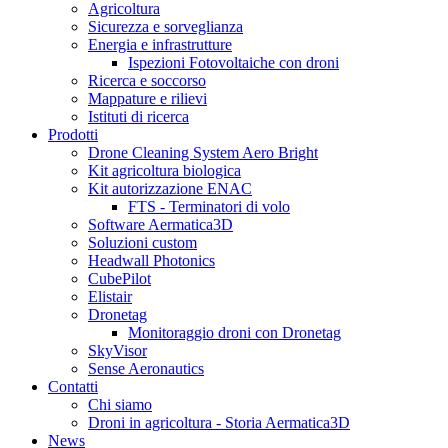
Agricoltura
Sicurezza e sorveglianza
Energia e infrastrutture
Ispezioni Fotovoltaiche con droni
Ricerca e soccorso
Mappature e rilievi
Istituti di ricerca
Prodotti
Drone Cleaning System Aero Bright
Kit agricoltura biologica
Kit autorizzazione ENAC
FTS - Terminatori di volo
Software Aermatica3D
Soluzioni custom
Headwall Photonics
CubePilot
Elistair
Dronetag
Monitoraggio droni con Dronetag
SkyVisor
Sense Aeronautics
Contatti
Chi siamo
Droni in agricoltura - Storia Aermatica3D
News