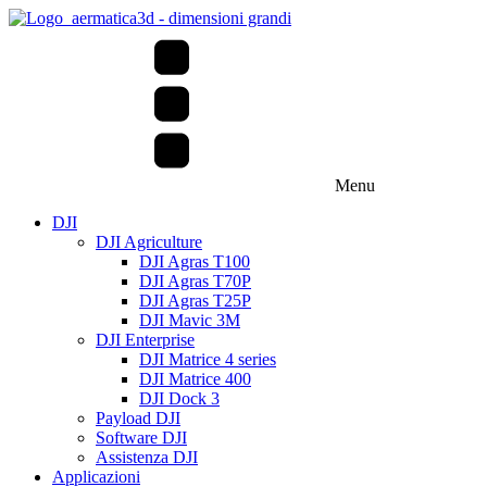
Menu
DJI
DJI Agriculture
DJI Agras T100
DJI Agras T70P
DJI Agras T25P
DJI Mavic 3M
DJI Enterprise
DJI Matrice 4 series
DJI Matrice 400
DJI Dock 3
Payload DJI
Software DJI
Assistenza DJI
Applicazioni