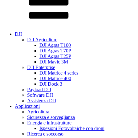
DJI
DJI Agriculture
DJI Agras T100
DJI Agras T70P
DJI Agras T25P
DJI Mavic 3M
DJI Enterprise
DJI Matrice 4 series
DJI Matrice 400
DJI Dock 3
Payload DJI
Software DJI
Assistenza DJI
Applicazioni
Agricoltura
Sicurezza e sorveglianza
Energia e infrastrutture
Ispezioni Fotovoltaiche con droni
Ricerca e soccorso