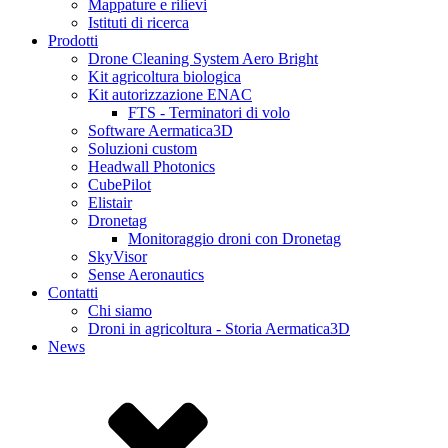
Mappature e rilievi
Istituti di ricerca
Prodotti
Drone Cleaning System Aero Bright
Kit agricoltura biologica
Kit autorizzazione ENAC
FTS - Terminatori di volo
Software Aermatica3D
Soluzioni custom
Headwall Photonics
CubePilot
Elistair
Dronetag
Monitoraggio droni con Dronetag
SkyVisor
Sense Aeronautics
Contatti
Chi siamo
Droni in agricoltura - Storia Aermatica3D
News