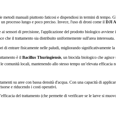
de metodi manuali piuttosto faticosi e dispendiosi in termini di tempo. 
a un processo lungo e poco preciso. Invece, l'uso di droni come il
DJI A
e ai sensori di precisione, l'applicazione del prodotto biologico avviene
e che il trattamento sia distribuito uniformemente sull'area interessata.
ori di entrare fisicamente nelle paludi, migliorando significativamente la
trattamento è il
Bacillus Thuringiensis
, un biocida biologico che agisce 
r le comunità locali, mantenendo allo stesso tempo un’elevata efficacia ne
ttamenti su aree con bassa densità d'acqua. Con una capacità di applica
isorse e riducendo i costi operativi.
fficacia del trattamento (che permette di verificare se le larve si muovon