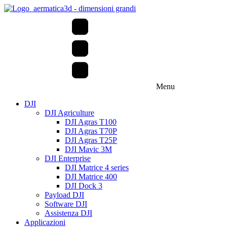
Menu
DJI
DJI Agriculture
DJI Agras T100
DJI Agras T70P
DJI Agras T25P
DJI Mavic 3M
DJI Enterprise
DJI Matrice 4 series
DJI Matrice 400
DJI Dock 3
Payload DJI
Software DJI
Assistenza DJI
Applicazioni