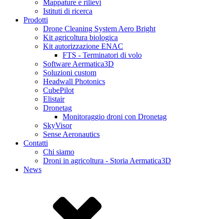
Mappature e rilievi
Istituti di ricerca
Prodotti
Drone Cleaning System Aero Bright
Kit agricoltura biologica
Kit autorizzazione ENAC
FTS - Terminatori di volo
Software Aermatica3D
Soluzioni custom
Headwall Photonics
CubePilot
Elistair
Dronetag
Monitoraggio droni con Dronetag
SkyVisor
Sense Aeronautics
Contatti
Chi siamo
Droni in agricoltura - Storia Aermatica3D
News