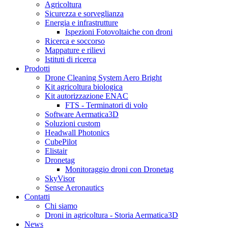
Agricoltura
Sicurezza e sorveglianza
Energia e infrastrutture
Ispezioni Fotovoltaiche con droni
Ricerca e soccorso
Mappature e rilievi
Istituti di ricerca
Prodotti
Drone Cleaning System Aero Bright
Kit agricoltura biologica
Kit autorizzazione ENAC
FTS - Terminatori di volo
Software Aermatica3D
Soluzioni custom
Headwall Photonics
CubePilot
Elistair
Dronetag
Monitoraggio droni con Dronetag
SkyVisor
Sense Aeronautics
Contatti
Chi siamo
Droni in agricoltura - Storia Aermatica3D
News