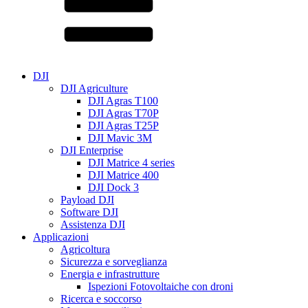
DJI
DJI Agriculture
DJI Agras T100
DJI Agras T70P
DJI Agras T25P
DJI Mavic 3M
DJI Enterprise
DJI Matrice 4 series
DJI Matrice 400
DJI Dock 3
Payload DJI
Software DJI
Assistenza DJI
Applicazioni
Agricoltura
Sicurezza e sorveglianza
Energia e infrastrutture
Ispezioni Fotovoltaiche con droni
Ricerca e soccorso