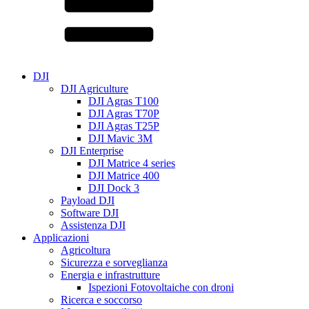
DJI
DJI Agriculture
DJI Agras T100
DJI Agras T70P
DJI Agras T25P
DJI Mavic 3M
DJI Enterprise
DJI Matrice 4 series
DJI Matrice 400
DJI Dock 3
Payload DJI
Software DJI
Assistenza DJI
Applicazioni
Agricoltura
Sicurezza e sorveglianza
Energia e infrastrutture
Ispezioni Fotovoltaiche con droni
Ricerca e soccorso