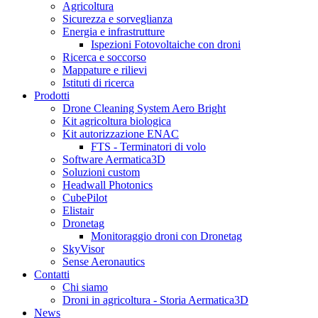
Agricoltura
Sicurezza e sorveglianza
Energia e infrastrutture
Ispezioni Fotovoltaiche con droni
Ricerca e soccorso
Mappature e rilievi
Istituti di ricerca
Prodotti
Drone Cleaning System Aero Bright
Kit agricoltura biologica
Kit autorizzazione ENAC
FTS - Terminatori di volo
Software Aermatica3D
Soluzioni custom
Headwall Photonics
CubePilot
Elistair
Dronetag
Monitoraggio droni con Dronetag
SkyVisor
Sense Aeronautics
Contatti
Chi siamo
Droni in agricoltura - Storia Aermatica3D
News