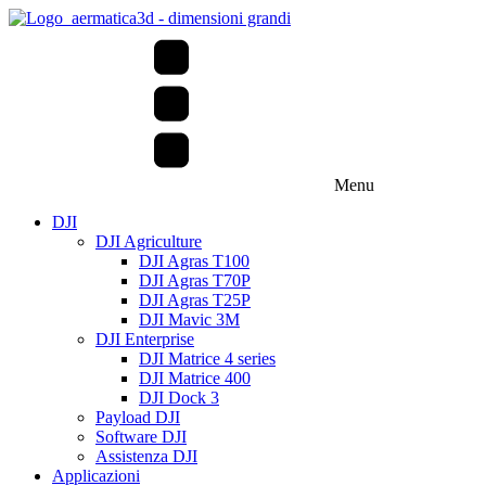
Menu
DJI
DJI Agriculture
DJI Agras T100
DJI Agras T70P
DJI Agras T25P
DJI Mavic 3M
DJI Enterprise
DJI Matrice 4 series
DJI Matrice 400
DJI Dock 3
Payload DJI
Software DJI
Assistenza DJI
Applicazioni