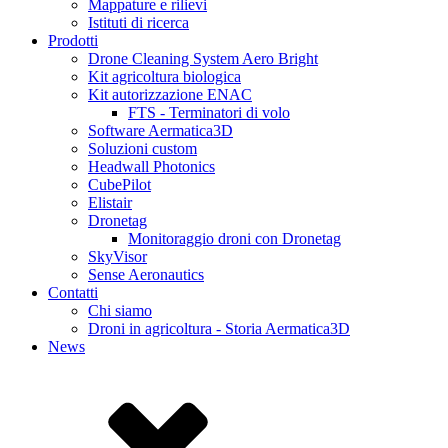
Mappature e rilievi
Istituti di ricerca
Prodotti
Drone Cleaning System Aero Bright
Kit agricoltura biologica
Kit autorizzazione ENAC
FTS - Terminatori di volo
Software Aermatica3D
Soluzioni custom
Headwall Photonics
CubePilot
Elistair
Dronetag
Monitoraggio droni con Dronetag
SkyVisor
Sense Aeronautics
Contatti
Chi siamo
Droni in agricoltura - Storia Aermatica3D
News