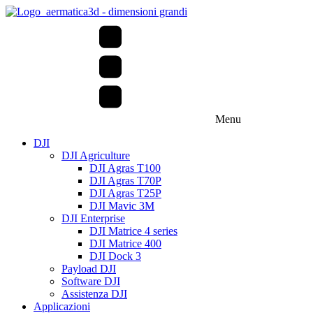
Menu
DJI
DJI Agriculture
DJI Agras T100
DJI Agras T70P
DJI Agras T25P
DJI Mavic 3M
DJI Enterprise
DJI Matrice 4 series
DJI Matrice 400
DJI Dock 3
Payload DJI
Software DJI
Assistenza DJI
Applicazioni