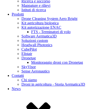
Ricerca e soccorso
Mappature e rilievi
Istituti di ricerca
Prodotti
Drone Cleaning System Aero Bright
Kit agricoltura biologica
Kit autorizzazione ENAC
FTS - Terminatori di volo
Software Aermatica3D
Soluzioni custom
Headwall Photonics
CubePilot
Elistair
Dronetag
Monitoraggio droni con Dronetag
SkyVisor
Sense Aeronautics
Contatti
Chi siamo
Droni in agricoltura - Storia Aermatica3D
News