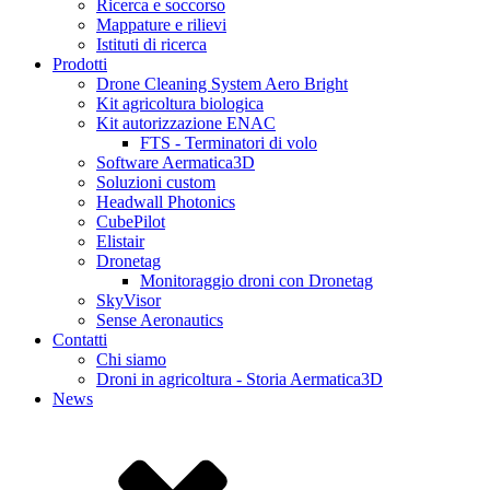
Ricerca e soccorso
Mappature e rilievi
Istituti di ricerca
Prodotti
Drone Cleaning System Aero Bright
Kit agricoltura biologica
Kit autorizzazione ENAC
FTS - Terminatori di volo
Software Aermatica3D
Soluzioni custom
Headwall Photonics
CubePilot
Elistair
Dronetag
Monitoraggio droni con Dronetag
SkyVisor
Sense Aeronautics
Contatti
Chi siamo
Droni in agricoltura - Storia Aermatica3D
News