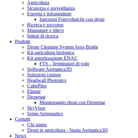
Agricoltura
Sicurezza e sorveglianza
Energia e infrastrutture
Ispezioni Fotovoltaiche con droni
Ricerca e soccorso
Mappature e rilievi
Istituti di ricerca
Prodotti
Drone Cleaning System Aero Bright
Kit agricoltura biologica
Kit autorizzazione ENAC
FTS - Terminatori di volo
Software Aermatica3D
Soluzioni custom
Headwall Photonics
CubePilot
Elistair
Dronetag
Monitoraggio droni con Dronetag
SkyVisor
Sense Aeronautics
Contatti
Chi siamo
Droni in agricoltura - Storia Aermatica3D
News